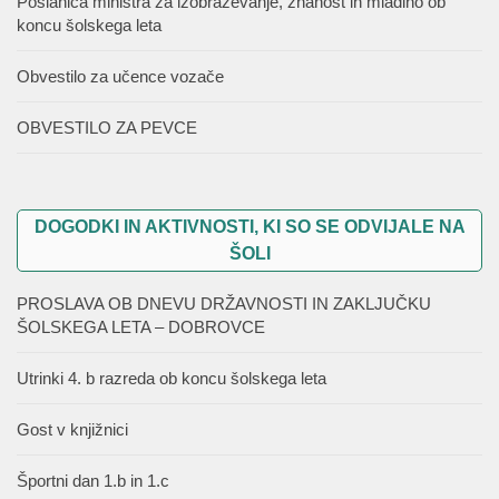
Poslanica ministra za izobraževanje, znanost in mladino ob
koncu šolskega leta
Obvestilo za učence vozače
OBVESTILO ZA PEVCE
DOGODKI IN AKTIVNOSTI, KI SO SE ODVIJALE NA
ŠOLI
PROSLAVA OB DNEVU DRŽAVNOSTI IN ZAKLJUČKU
ŠOLSKEGA LETA – DOBROVCE
Utrinki 4. b razreda ob koncu šolskega leta
Gost v knjižnici
Športni dan 1.b in 1.c