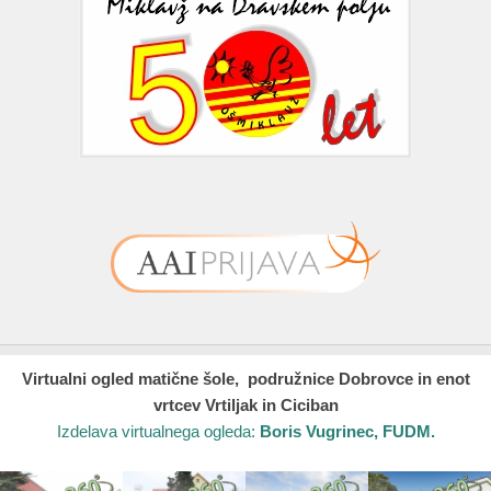
Virtualni ogled matične šole, podružnice Dobrovce in enot
vrtcev Vrtiljak in Ciciban
Izdelava virtualnega ogleda:
Boris Vugrinec, FUDM.