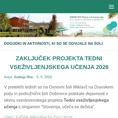
DOGODKI IN AKTIVNOSTI, KI SO SE ODVIJALE NA ŠOLI
ZAKLJUČEK PROJEKTA TEDNI
VSEŽIVLJENJSKEGA UČENJA 2026
Avtor:
Andreja Rinc
·
5. 6. 2026
V preteklih tednih so na Osnovni šoli Miklavž na Dravskem
polju in podružnični šoli Dobrovce potekale dejavnosti v
okviru vseslovenskega projekta
Tedni vseživljenjskega
učenja
s sloganom “Slovenija, učeča se dežela”.
ZAKLJUČEK PROJEKTA TVU 2026