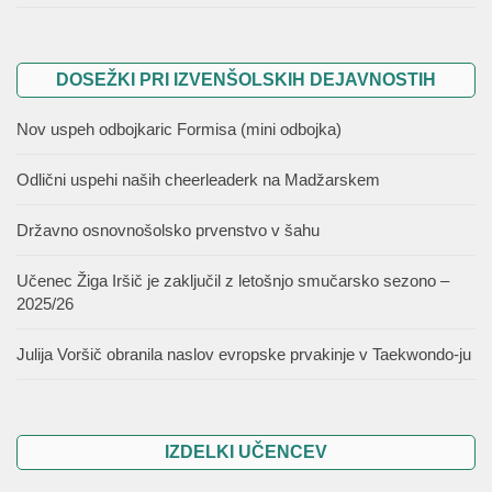
DOSEŽKI PRI IZVENŠOLSKIH DEJAVNOSTIH
Nov uspeh odbojkaric Formisa (mini odbojka)
Odlični uspehi naših cheerleaderk na Madžarskem
Državno osnovnošolsko prvenstvo v šahu
Učenec Žiga Iršič je zaključil z letošnjo smučarsko sezono –
2025/26
Julija Voršič obranila naslov evropske prvakinje v Taekwondo-ju
IZDELKI UČENCEV