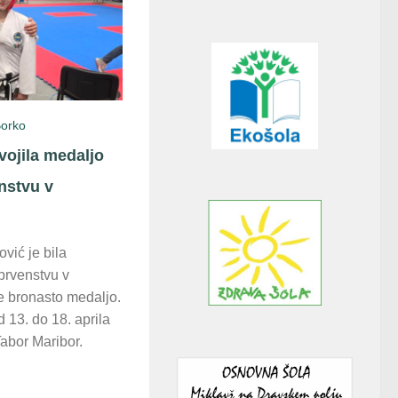
orko
vojila medaljo
nstvu v
ić je bila
prvenstvu v
e bronasto medaljo.
 13. do 18. aprila
Tabor Maribor.