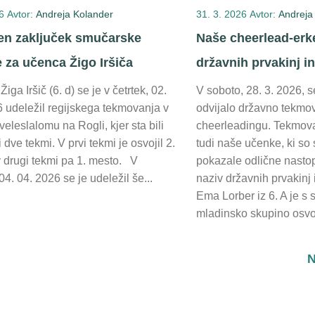
6
Avtor:
Andreja Kolander
31. 3. 2026
Avtor:
Andreja
n zaključek smučarske
Naše cheerlead-erke
 za učenca Žigo Iršiča
državnih prvakinj i
iga Iršič (6. d) se je v četrtek, 02.
V soboto, 28. 3. 2026, se
6 udeležil regijskega tekmovanja v
odvijalo državno tekmo
veleslalomu na Rogli, kjer sta bili
cheerleadingu. Tekmova
 dve tekmi. V prvi tekmi je osvojil 2.
tudi naše učenke, ki so 
v drugi tekmi pa 1. mesto. V
pokazale odlične nastop
04. 04. 2026 se je udeležil še...
naziv državnih prvakinj 
Ema Lorber iz 6. A je s 
mladinsko skupino osvoji
N