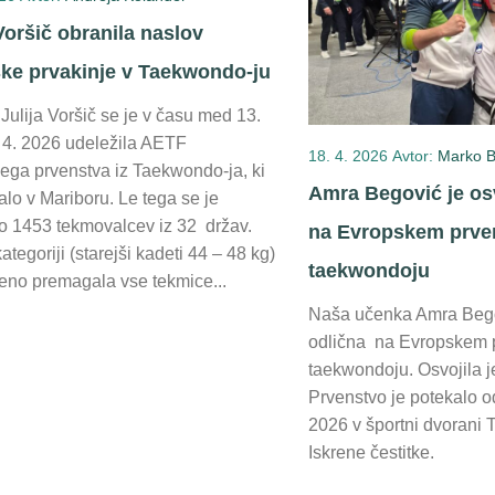
 Voršič obranila naslov
ke prvakinje v Taekwondo-ju
ulija Voršič se je v času med 13.
. 4. 2026 udeležila AETF
18. 4. 2026
Avtor:
Marko B
ega prvenstva iz Taekwondo-ja, ki
Amra Begović je os
alo v Mariboru. Le tega se je
lo 1453 tekmovalcev iz 32 držav.
na Evropskem prve
kategoriji (starejši kadeti 44 – 48 kg)
taekwondoju
reno premagala vse tekmice...
Naša učenka Amra Begov
odlična na Evropskem 
taekwondoju. Osvojila j
Prvenstvo je potekalo od
2026 v športni dvorani 
Iskrene čestitke.