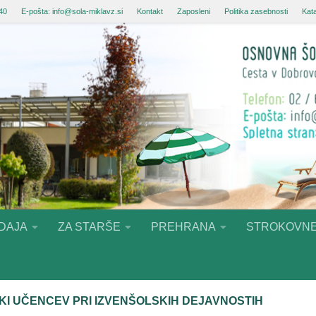
 40
E-pošta: info@sola-miklavz.si
Kontakt
Zaposleni
Politika zasebnosti
Kata
DAJA
ZA STARŠE
PREHRANA
STROKOVNE
KI UČENCEV PRI IZVENŠOLSKIH DEJAVNOSTIH