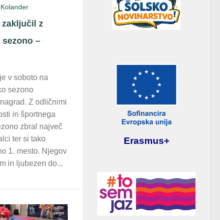
 Kolander
zaključil z
 sezono –
 je v soboto na
sko sezono
 nagrad. Z odličnimi
osti in športnega
ezono zbral največ
ci ter si tako
Erasmus+
no 1. mesto. Njegov
m in ljubezen do...