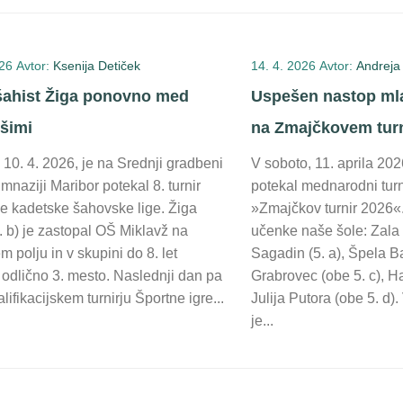
026
Avtor:
Ksenija Detiček
14. 4. 2026
Avtor:
Andreja
šahist Žiga ponovno med
Uspešen nastop mla
jšimi
na Zmajčkovem turn
 10. 4. 2026, je na Srednji gradbeni
V soboto, 11. aprila 202
gimnaziji Maribor potekal 8. turnir
potekal mednarodni turn
ke kadetske šahovske lige. Žiga
»Zmajčkov turnir 2026«
2. b) je zastopal OŠ Miklavž na
učenke naše šole: Zala
 polju in v skupini do 8. let
Sagadin (5. a), Špela B
 odlično 3. mesto. Naslednji dan pa
Grabrovec (obe 5. c), H
alifikacijskem turnirju Športne igre...
Julija Putora (obe 5. d). 
je...