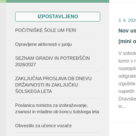
IZPOSTAVLJENO
3. 6. 202
POČITNIŠKE ŠOLE UM FERI
Nov us
(mini 
Opravljene aktivnosti v juniju
V soboto
SEZNAM GRADIV IN POTREBŠČIN
turnir v
2026/2027
nastopil
odigrale
ZAKLJUČNA PROSLAVA OB DNEVU
izgubil
DRŽAVNOSTI IN ZAKLJUČKU
ŠOLSKEGA LETA
napetih 
Dravske
Poslanica ministra za izobraževanje,
in...
znanost in mladino ob koncu šolskega leta
Obvestilo za učence vozače