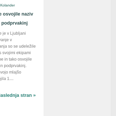
 Kolander
 osvojile naziv
n podprvakinj
 je v Ljubljani
vanje v
nja so se udeležile
s svojimi ekipami
e in tako osvojile
in podprvakinj.
svojo mlajšo
la 1....
aslednja stran »