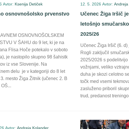
6
Avtor:
Ksenija Detiček
12. 5. 2026
Avtor:
Andreja
o osnovnošolsko prvenstvo
Učenec Žiga Iršič je 
letošnjo smučarsko
2025/26
ŽAVNEM OSNOVNOŠOLSKEM
VU V ŠAHU do 9 let, ki je na
Učenec Žiga Iršič (6. d)
na Flisa Hoče potekalo v soboto
Rogli zaključil smučar
a), je nastopilo skupno 98 šahistk
2025/2026 s podelitvijo
tov iz vse Slovenije. Na
vožnjami, veliko vztrajn
em delu je v kategoriji do 8 let
duha je skozi celotno s
3. mesto Žiga Žitnik (učenec 2. B
točk med vsemi tekmoval
 OŠ...
zasluženo priboril skup
trud, predanost treningo
026
Avtor:
Andreja Kolander