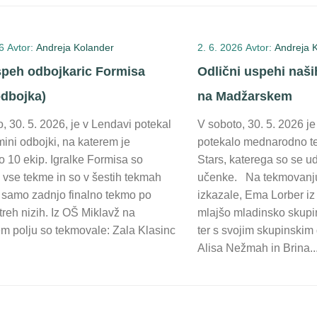
6
Avtor:
Andreja Kolander
2. 6. 2026
Avtor:
Andreja 
peh odbojkaric Formisa
Odlični uspehi naši
odbojka)
na Madžarskem
, 30. 5. 2026, je v Lendavi potekal
V soboto, 30. 5. 2026 
 mini odbojki, na katerem je
potekalo mednarodno t
o 10 ekip. Igralke Formisa so
Stars, katerega so se ud
 vse tekme in so v šestih tekmah
učenke. Na tekmovanju
e samo zadnjo finalno tekmo po
izkazale, Ema Lorber iz 
treh nizih. Iz OŠ Miklavž na
mlajšo mladinsko skupin
m polju so tekmovale: Zala Klasinc
ter s svojim skupinskim
Alisa Nežmah in Brina..