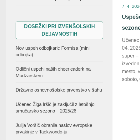
7. 4. 202
Uspeše
DOSEŽKI PRI IZVENŠOLSKIH
sezone
DEJAVNOSTIH
Učenec Ž
Nov uspeh odbojkaric Formisa (mini
04. 202
odbojka)
super – 
izvedeni
Odlični uspehi naših cheerleaderk na
mesto, 
Madžarskem
soboto, 
Državno osnovnošolsko prvenstvo v šahu
Učenec Žiga Iršič je zaključil z letošnjo
smučarsko sezono – 2025/26
Julija Voršič obranila naslov evropske
prvakinje v Taekwondo-ju