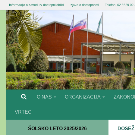
Informacije o zavodu v dostopni obliki
Izjava o dostopnosti
Telefon: 02 / 629 02
O NAS
ORGANIZACIJA
ZAKONO
VRTEC
ŠOLSKO LETO 2025/2026
DOSEŽ