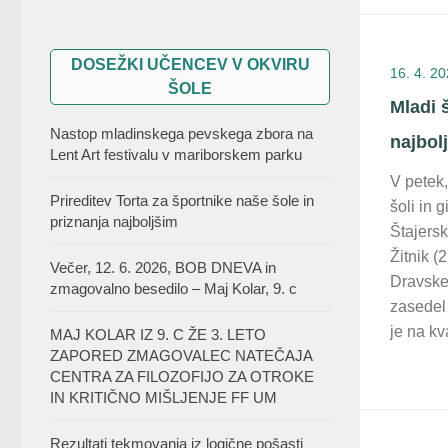
DOSEŽKI UČENCEV V OKVIRU
16. 4. 2
ŠOLE
Mladi 
Nastop mladinskega pevskega zbora na
najbol
Lent Art festivalu v mariborskem parku
V petek,
Prireditev Torta za športnike naše šole in
šoli in 
priznanja najboljšim
Štajers
Žitnik (
Večer, 12. 6. 2026, BOB DNEVA in
Dravskem
zmagovalno besedilo – Maj Kolar, 9. c
zasedel
je na kv
MAJ KOLAR IZ 9. C ŽE 3. LETO
ZAPORED ZMAGOVALEC NATEČAJA
CENTRA ZA FILOZOFIJO ZA OTROKE
IN KRITIČNO MIŠLJENJE FF UM
Rezultati tekmovanja iz logične pošasti