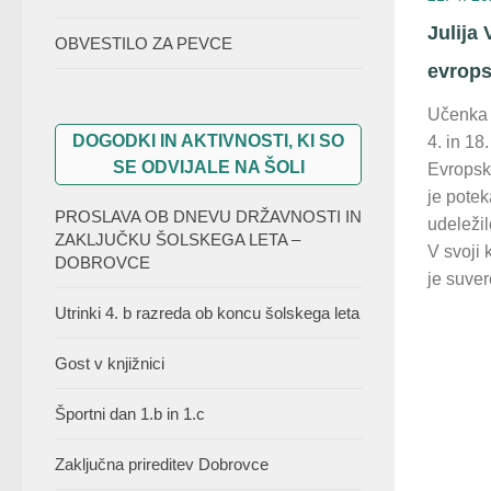
Julija
OBVESTILO ZA PEVCE
evrops
Učenka J
DOGODKI IN AKTIVNOSTI, KI SO
4. in 18
SE ODVIJALE NA ŠOLI
Evropsk
je potek
PROSLAVA OB DNEVU DRŽAVNOSTI IN
udeleži
ZAKLJUČKU ŠOLSKEGA LETA –
V svoji 
DOBROVCE
je suve
Utrinki 4. b razreda ob koncu šolskega leta
Gost v knjižnici
Športni dan 1.b in 1.c
Zaključna prireditev Dobrovce