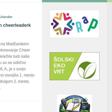
Kolander
h cheerleaderk
je na Madžarskem
ekmovanje Cheer
eležile tudi naše
 so se odlično
6. A, je s svojo
o osvojila 1. mesto
 dvigom 2. mesto.
.