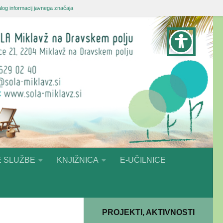
log informacij javnega značaja
 SLUŽBE
KNJIŽNICA
E-UČILNICE
PROJEKTI, AKTIVNOSTI