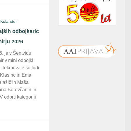
 Kolander
jših odbojkaric
irju 2026
6, je v Šentvidu
ir v mini odbojki
. Tekmovale so tudi
 Klasinc in Ema
alažič in Maša
ana Borovčanin in
V odprti kategoriji