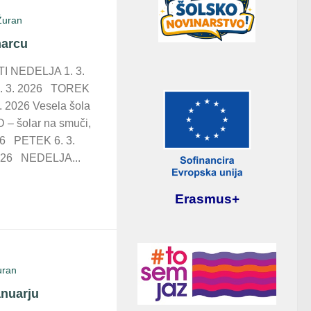
Žuran
marcu
I NEDELJA 1. 3.
 3. 2026 TOREK
 2026 Vesela šola
 – šolar na smuči,
26 PETEK 6. 3.
026 NEDELJA...
Erasmus+
uran
anuarju