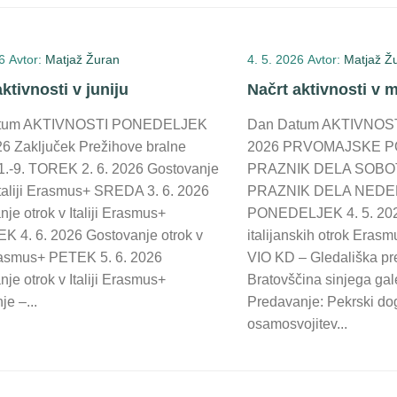
6
Avtor:
Matjaž Žuran
4. 5. 2026
Avtor:
Matjaž Ž
ktivnosti v juniju
Načrt aktivnosti v 
tum AKTIVNOSTI PONEDELJEK
Dan Datum AKTIVNOST
26 Zaključek Prežihove bralne
2026 PRVOMAJSKE PO
1.-9. TOREK 2. 6. 2026 Gostovanje
PRAZNIK DELA SOBOTA
Italiji Erasmus+ SREDA 3. 6. 2026
PRAZNIK DELA NEDEL
je otrok v Italiji Erasmus+
PONEDELJEK 4. 5. 202
 4. 6. 2026 Gostovanje otrok v
italijanskih otrok Erasm
 Erasmus+ PETEK 5. 6. 2026
VIO KD – Gledališka pr
je otrok v Italiji Erasmus+
Bratovščina sinjega gale
je –...
Predavanje: Pekrski do
osamosvojitev...