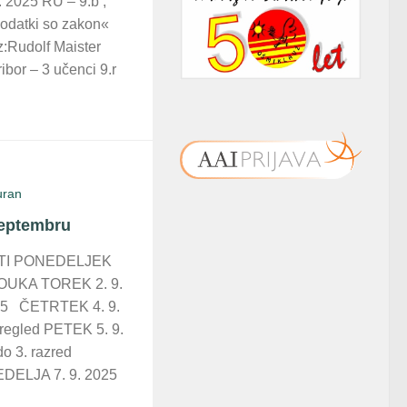
 2025 RU – 9.b ,
odatki so zakon«
:Rudolf Maister
bor – 3 učenci 9.r
uran
septembru
STI PONEDELJEK
OUKA TOREK 2. 9.
25 ČETRTEK 4. 9.
pregled PETEK 5. 9.
do 3. razred
EDELJA 7. 9. 2025