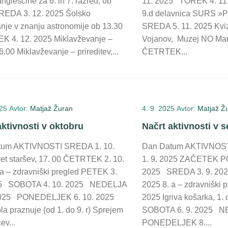
ngleščine za 6. in 7. razred, ob
11. 2025 TOREK 4. 11.
REDA 3. 12. 2025 Šolsko
9.d delavnica SURS »P
nje v znanju astronomije ob 13.30
SREDA 5. 11. 2025 Kviz
 4. 12. 2025 Miklavževanje –
Vojanov, Muzej NO Mari
6.00 Miklavževanje – prireditev,...
ČETRTEK...
025
Avtor:
Matjaž Žuran
4. 9. 2025
Avtor:
Matjaž Ž
aktivnosti v oktobru
Načrt aktivnosti v 
tum AKTIVNOSTI SREDA 1. 10.
Dan Datum AKTIVNO
et staršev, 17. 00 ČETRTEK 2. 10.
1. 9. 2025 ZAČETEK P
 a – zdravniški pregled PETEK 3.
2025 SREDA 3. 9. 20
25 SOBOTA 4. 10. 2025 NEDELJA
2025 8. a – zdravniški 
 2025 PONEDELJEK 6. 10. 2025
2025 Igriva košarka, 1. 
a praznuje (od 1. do 9. r) Sprejem
SOBOTA 6. 9. 2025 N
ev...
PONEDELJEK 8....