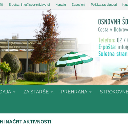
 40
E-pošta: info@sola-miklavz.si
Kontakt
Zaposleni
Politika zasebnosti
Kata
DAJA
ZA STARŠE
PREHRANA
STROKOVNE
NI NAČRT AKTIVNOSTI