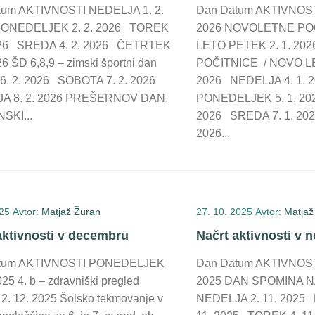
tum AKTIVNOSTI NEDELJA 1. 2.
Dan Datum AKTIVNOST
ONEDELJEK 2. 2. 2026 TOREK
2026 NOVOLETNE PO
2026 SREDA 4. 2. 2026 ČETRTEK
LETO PETEK 2. 1. 2
26 ŠD 6,8,9 – zimski športni dan
POČITNICE / NOVO LE
6. 2. 2026 SOBOTA 7. 2. 2026
2026 NEDELJA 4. 1. 
A 8. 2. 2026 PREŠERNOV DAN,
PONEDELJEK 5. 1. 20
SKI...
2026 SREDA 7. 1. 20
2026...
025
Avtor:
Matjaž Žuran
27. 10. 2025
Avtor:
Matjaž
aktivnosti v decembru
Načrt aktivnosti v
tum AKTIVNOSTI PONEDELJEK
Dan Datum AKTIVNOST
025 4. b – zdravniški pregled
2025 DAN SPOMINA 
. 12. 2025 Šolsko tekmovanje v
NEDELJA 2. 11. 2025