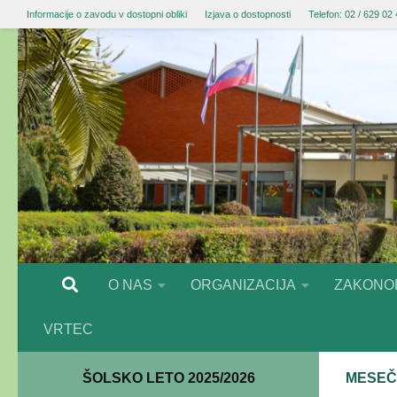
Informacije o zavodu v dostopni obliki
Izjava o dostopnosti
Telefon: 02 / 629 02
O NAS
ORGANIZACIJA
ZAKONO
VRTEC
ŠOLSKO LETO 2025/2026
MESEČ