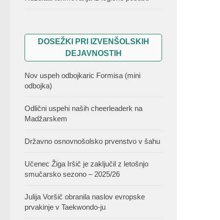
DOSEŽKI PRI IZVENŠOLSKIH
DEJAVNOSTIH
Nov uspeh odbojkaric Formisa (mini
odbojka)
Odlični uspehi naših cheerleaderk na
Madžarskem
Državno osnovnošolsko prvenstvo v šahu
Učenec Žiga Iršič je zaključil z letošnjo
smučarsko sezono – 2025/26
Julija Voršič obranila naslov evropske
prvakinje v Taekwondo-ju