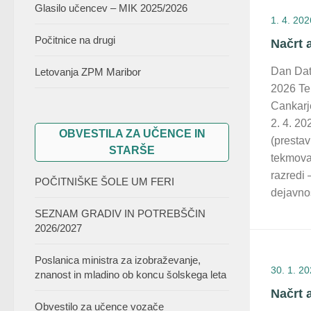
Glasilo učencev – MIK 2025/2026
1. 4. 202
Počitnice na drugi
Načrt a
Dan Da
Letovanja ZPM Maribor
2026 Te
Cankarj
2. 4. 2
OBVESTILA ZA UČENCE IN
(prestav
STARŠE
tekmova
razredi
POČITNIŠKE ŠOLE UM FERI
dejavno
SEZNAM GRADIV IN POTREBŠČIN
2026/2027
Poslanica ministra za izobraževanje,
30. 1. 2
znanost in mladino ob koncu šolskega leta
Načrt 
Obvestilo za učence vozače