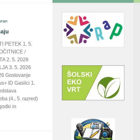
uran
maju
I PETEK 1. 5.
ČITNICE /
 2. 5. 2026
JA 3. 5. 2026
6 Gostovanje
us+ ID Gasilci 1.
edstava
ba (4., 5. razred)
godki in