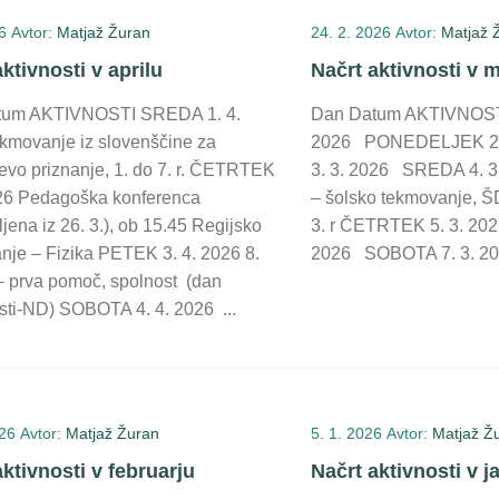
6
Avtor:
Matjaž Žuran
24. 2. 2026
Avtor:
Matjaž 
ktivnosti v aprilu
Načrt aktivnosti v 
tum AKTIVNOSTI SREDA 1. 4.
Dan Datum AKTIVNOST
kmovanje iz slovenščine za
2026 PONEDELJEK 2.
evo priznanje, 1. do 7. r. ČETRTEK
3. 3. 2026 SREDA 4. 3.
026 Pedagoška konferenca
– šolsko tekmovanje, ŠD
ljena iz 26. 3.), ob 15.45 Regijsko
3. r ČETRTEK 5. 3. 20
nje – Fizika PETEK 3. 4. 2026 8.
2026 SOBOTA 7. 3. 2
 – prva pomoč, spolnost (dan
sti-ND) SOBOTA 4. 4. 2026 ...
026
Avtor:
Matjaž Žuran
5. 1. 2026
Avtor:
Matjaž Ž
aktivnosti v februarju
Načrt aktivnosti v j