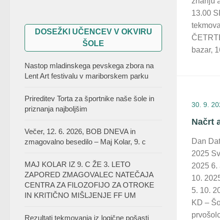
znanju a
13.00 S
tekmova
DOSEŽKI UČENCEV V OKVIRU
ČETRTEK
ŠOLE
bazar, 1
Nastop mladinskega pevskega zbora na
Lent Art festivalu v mariborskem parku
Prireditev Torta za športnike naše šole in
30. 9. 2
priznanja najboljšim
Načrt 
Večer, 12. 6. 2026, BOB DNEVA in
Dan Da
zmagovalno besedilo – Maj Kolar, 9. c
2025 Sv
MAJ KOLAR IZ 9. C ŽE 3. LETO
2025 6.
ZAPORED ZMAGOVALEC NATEČAJA
10. 20
CENTRA ZA FILOZOFIJO ZA OTROKE
5. 10.
IN KRITIČNO MIŠLJENJE FF UM
KD – Šol
prvošolc
Rezultati tekmovanja iz logične pošasti