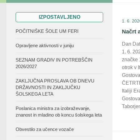
IZPOSTAVLJENO
1. 6. 202
POČITNIŠKE ŠOLE UM FERI
Načrt a
Dan Da
Opravljene aktivnosti v juniju
1. 6. 20
značke 
SEZNAM GRADIV IN POTREBŠČIN
2026/2027
otrok v 
Gostovan
ZAKLJUČNA PROSLAVA OB DNEVU
ČETRTEK
DRŽAVNOSTI IN ZAKLJUČKU
Italiji
ŠOLSKEGA LETA
Gostovan
Taborjen
Poslanica ministra za izobraževanje,
znanost in mladino ob koncu šolskega leta
Obvestilo za učence vozače