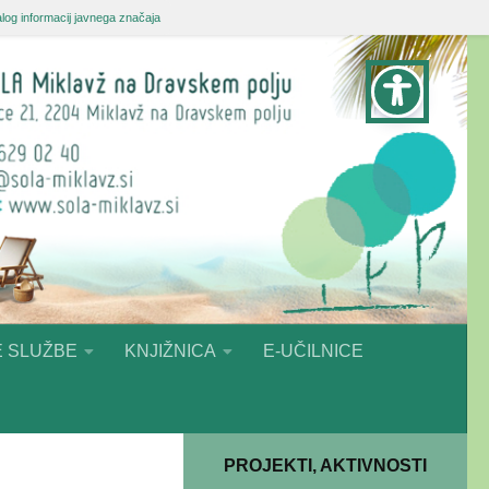
log informacij javnega značaja
 SLUŽBE
KNJIŽNICA
E-UČILNICE
PROJEKTI, AKTIVNOSTI