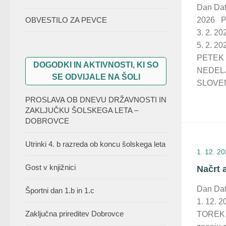
Dan Da
OBVESTILO ZA PEVCE
2026 P
3. 2. 
5. 2. 20
PETEK 
DOGODKI IN AKTIVNOSTI, KI SO
NEDELJ
SE ODVIJALE NA ŠOLI
SLOVEN
PROSLAVA OB DNEVU DRŽAVNOSTI IN
ZAKLJUČKU ŠOLSKEGA LETA –
DOBROVCE
Utrinki 4. b razreda ob koncu šolskega leta
1. 12. 2
Gost v knjižnici
Načrt 
Dan Da
Športni dan 1.b in 1.c
1. 12. 2
Zaključna prireditev Dobrovce
TOREK 2