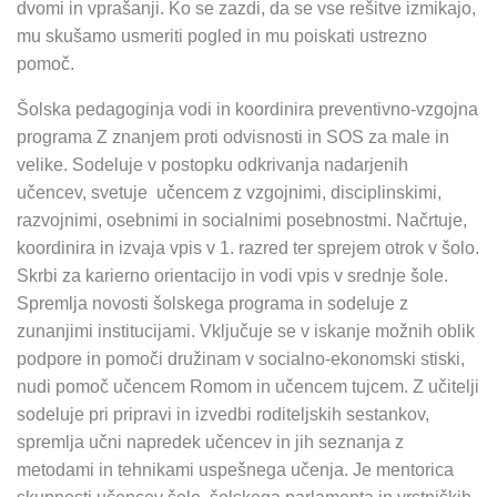
dvomi in vprašanji. Ko se zazdi, da se vse rešitve izmikajo,
mu skušamo usmeriti pogled in mu poiskati ustrezno
pomoč.
Šolska pedagoginja vodi in koordinira preventivno-vzgojna
programa Z znanjem proti odvisnosti in SOS za male in
velike. Sodeluje v postopku odkrivanja nadarjenih
učencev, svetuje učencem z vzgojnimi, disciplinskimi,
razvojnimi, osebnimi in socialnimi posebnostmi. Načrtuje,
koordinira in izvaja vpis v 1. razred ter sprejem otrok v šolo.
Skrbi za karierno orientacijo in vodi vpis v srednje šole.
Spremlja novosti šolskega programa in sodeluje z
zunanjimi institucijami. Vključuje se v iskanje možnih oblik
podpore in pomoči družinam v socialno-ekonomski stiski,
nudi pomoč učencem Romom in učencem tujcem. Z učitelji
sodeluje pri pripravi in izvedbi roditeljskih sestankov,
spremlja učni napredek učencev in jih seznanja z
metodami in tehnikami uspešnega učenja. Je mentorica