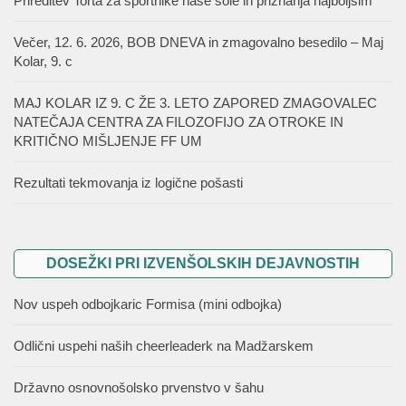
Prireditev Torta za športnike naše šole in priznanja najboljšim
Večer, 12. 6. 2026, BOB DNEVA in zmagovalno besedilo – Maj
Kolar, 9. c
MAJ KOLAR IZ 9. C ŽE 3. LETO ZAPORED ZMAGOVALEC
NATEČAJA CENTRA ZA FILOZOFIJO ZA OTROKE IN
KRITIČNO MIŠLJENJE FF UM
Rezultati tekmovanja iz logične pošasti
DOSEŽKI PRI IZVENŠOLSKIH DEJAVNOSTIH
Nov uspeh odbojkaric Formisa (mini odbojka)
Odlični uspehi naših cheerleaderk na Madžarskem
Državno osnovnošolsko prvenstvo v šahu