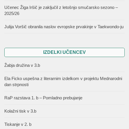
Učenec Žiga Iršič je zaključil z letošnjo smučarsko sezono –
2025/26
Julija Voršič obranila naslov evropske prvakinje v Taekwondo-ju
IZDELKI UČENCEV
Žabja družina v 3.b
Ela Ficko uspešna z literarnim izdelkom v projektu Mednarodni
dan strpnosti
RaP razstava 1. b – Pomladno prebujanje
Kolažni tisk v 3.b
Tiskanje v 2. b