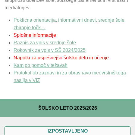
skupnosti učencev šole, šolskega parlamenta in vrstniških
mediatorjev.
Poklicna orientacija, informativni dnevi, srednje šole,
zbiranje točk…
Splošne informacije
Razpis za vpis v srednje šole
Rokovnik za vpis v SŠ 2024/2025
Napotki za uspešnejšo šolsko delo in učenje
Kam po pomoč v težavah
Protokol ob zaznavi in za obravnavo medvrstniškega
nasilja v VIZ
ŠOLSKO LETO 2025/2026
IZPOSTAVLJENO