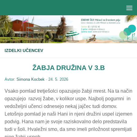
IZDELKI UČENCEV
ŽABJA DRUŽINA V 3.B
Avtor:
Simona Kocbek
·
24. 5. 2026
Vsako pomlad tretješolci opazujejo žabji mrest. Na ta način
opazujejo razvoj žabe, v kolikor uspe. Najbolj pogumni in
vedoželjni učenci odnesejo nekaj jajčec tudi domov.
Letošnjo pomlad je naši Hani in njeni družini uspel izjemen
podvig. Hana nam je svoje raziskovalno delo predstavila
tudi v šoli. Hvaležni smo, da smo imeli priložnost spremljati
njen žabji uspeh.