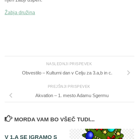
Žabja družina
NASLEDNJI PRISPEVEK
Obvestilo – Kulturni dan v Celju za 3.a,b in c.
PREJŠNJI PRISPEVEK
Akvatlon – 1. mesto Adamu Sgermu
MORDA VAM BO VŠEČ TUDI...
V 1.A SE IGRAMO S