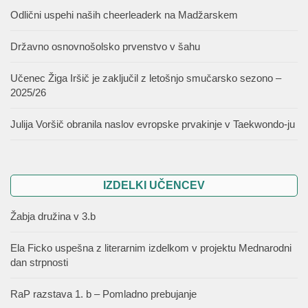
Odlični uspehi naših cheerleaderk na Madžarskem
Državno osnovnošolsko prvenstvo v šahu
Učenec Žiga Iršič je zaključil z letošnjo smučarsko sezono –
2025/26
Julija Voršič obranila naslov evropske prvakinje v Taekwondo-ju
IZDELKI UČENCEV
Žabja družina v 3.b
Ela Ficko uspešna z literarnim izdelkom v projektu Mednarodni
dan strpnosti
RaP razstava 1. b – Pomladno prebujanje