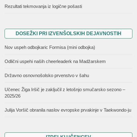
Rezultati tekmovanja iz logične pošasti
DOSEŽKI PRI IZVENŠOLSKIH DEJAVNOSTIH
Nov uspeh odbojkaric Formisa (mini odbojka)
Odlični uspehi naših cheerleaderk na Madžarskem
Državno osnovnošolsko prvenstvo v šahu
Učenec Žiga Iršič je zaključil z letošnjo smučarsko sezono –
2025/26
Julija Voršič obranila naslov evropske prvakinje v Taekwondo-ju