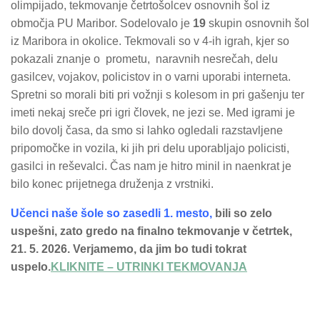
olimpijado, tekmovanje četrtošolcev osnovnih šol iz
območja PU Maribor. Sodelovalo je
19
skupin osnovnih šol
iz Maribora in okolice. Tekmovali so v 4-ih igrah, kjer so
pokazali znanje o prometu, naravnih nesrečah, delu
gasilcev, vojakov, policistov in o varni uporabi interneta.
Spretni so morali biti pri vožnji s kolesom in pri gašenju ter
imeti nekaj sreče pri igri človek, ne jezi se. Med igrami je
bilo dovolj časa, da smo si lahko ogledali razstavljene
pripomočke in vozila, ki jih pri delu uporabljajo policisti,
gasilci in reševalci. Čas nam je hitro minil in naenkrat je
bilo konec prijetnega druženja z vrstniki.
Učenci naše šole so zasedli 1. mesto,
bili so zelo
uspešni, zato gredo na finalno tekmovanje v četrtek,
21. 5. 2026. Verjamemo, da jim bo tudi tokrat
uspelo.
KLIKNITE – UTRINKI TEKMOVANJA