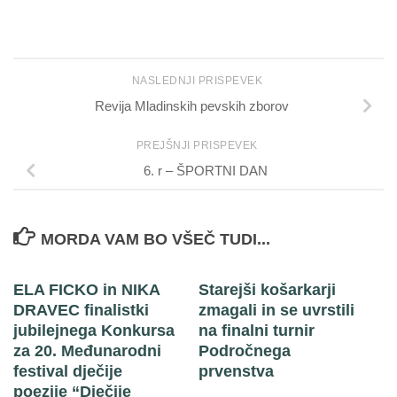
NASLEDNJI PRISPEVEK
Revija Mladinskih pevskih zborov
PREJŠNJI PRISPEVEK
6. r – ŠPORTNI DAN
MORDA VAM BO VŠEČ TUDI...
ELA FICKO in NIKA
Starejši košarkarji
DRAVEC finalistki
zmagali in se uvrstili
jubilejnega Konkursa
na finalni turnir
za 20. Međunarodni
Področnega
festival dječije
prvenstva
poezije “Dječije