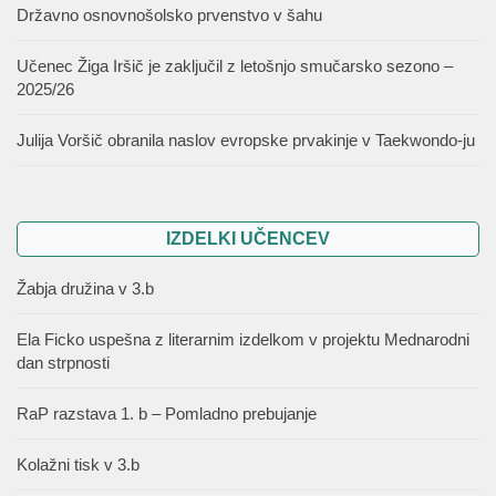
Državno osnovnošolsko prvenstvo v šahu
Učenec Žiga Iršič je zaključil z letošnjo smučarsko sezono –
2025/26
Julija Voršič obranila naslov evropske prvakinje v Taekwondo-ju
IZDELKI UČENCEV
Žabja družina v 3.b
Ela Ficko uspešna z literarnim izdelkom v projektu Mednarodni
dan strpnosti
RaP razstava 1. b – Pomladno prebujanje
Kolažni tisk v 3.b