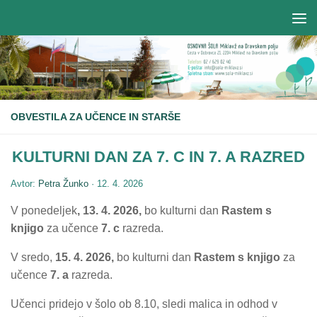
OBVESTILA ZA UČENCE IN STARŠE
KULTURNI DAN ZA 7. C IN 7. A RAZRED
Avtor:
Petra Žunko
·
12. 4. 2026
V ponedeljek
, 13. 4. 2026,
bo kulturni dan
Rastem s
knjigo
za učence
7. c
razreda.
V sredo,
15. 4. 2026,
bo kulturni dan
Rastem s knjigo
za
učence
7. a
razreda.
Učenci pridejo v šolo ob 8.10, sledi malica in odhod v