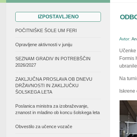
ODBO
IZPOSTAVLJENO
POČITNIŠKE ŠOLE UM FERI
Avtor:
An
Opravljene aktivnosti v juniju
Učenk
Formis H
SEZNAM GRADIV IN POTREBŠČIN
2026/2027
ubranile
Na turni
ZAKLJUČNA PROSLAVA OB DNEVU
DRŽAVNOSTI IN ZAKLJUČKU
Iskrene 
ŠOLSKEGA LETA
Poslanica ministra za izobraževanje,
znanost in mladino ob koncu šolskega leta
Obvestilo za učence vozače