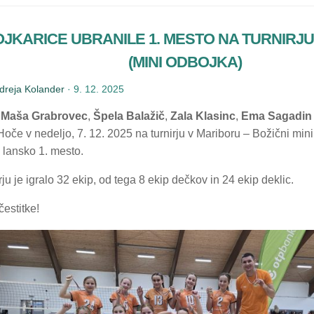
JKARICE UBRANILE 1. MESTO NA TURNIRJ
(MINI ODBOJKA)
dreja Kolander
·
9. 12. 2025
e
Maša Grabrovec
,
Špela Balažič
,
Zala Klasinc
,
Ema Sagadin
oče v nedeljo, 7. 12. 2025 na turnirju v Mariboru – Božični mi
 lansko 1. mesto.
rju je igralo 32 ekip, od tega 8 ekip dečkov in 24 ekip deklic.
čestitke!