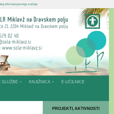
log informacij javnega značaja
 SLUŽBE
KNJIŽNICA
E-UČILNICE
PROJEKTI, AKTIVNOSTI