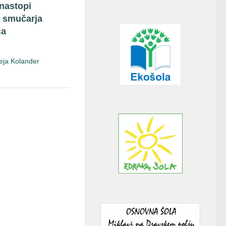
nastopi
 smučarja
ča
eja Kolander