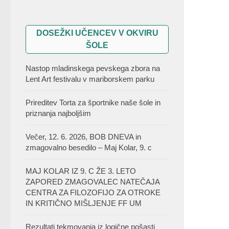
DOSEŽKI UČENCEV V OKVIRU
ŠOLE
Nastop mladinskega pevskega zbora na
Lent Art festivalu v mariborskem parku
Prireditev Torta za športnike naše šole in
priznanja najboljšim
Večer, 12. 6. 2026, BOB DNEVA in
zmagovalno besedilo – Maj Kolar, 9. c
MAJ KOLAR IZ 9. C ŽE 3. LETO
ZAPORED ZMAGOVALEC NATEČAJA
CENTRA ZA FILOZOFIJO ZA OTROKE
IN KRITIČNO MIŠLJENJE FF UM
Rezultati tekmovanja iz logične pošasti