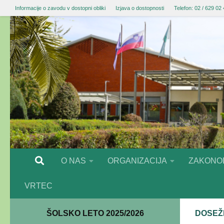
Informacije o zavodu v dostopni obliki
Izjava o dostopnosti
Telefon: 02 / 629 02
O NAS
ORGANIZACIJA
ZAKONO
VRTEC
ŠOLSKO LETO 2025/2026
DOSEŽ