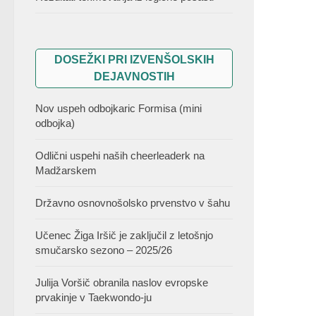
DOSEŽKI PRI IZVENŠOLSKIH
DEJAVNOSTIH
Nov uspeh odbojkaric Formisa (mini
odbojka)
Odlični uspehi naših cheerleaderk na
Madžarskem
Državno osnovnošolsko prvenstvo v šahu
Učenec Žiga Iršič je zaključil z letošnjo
smučarsko sezono – 2025/26
Julija Voršič obranila naslov evropske
prvakinje v Taekwondo-ju