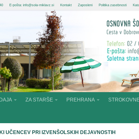
 40
E-pošta: info@sola-miklavz.si
Kontakt
Zaposleni
Politika zasebnosti
Kata
DAJA
ZA STARŠE
PREHRANA
STROKOVNE
KI UČENCEV PRI IZVENŠOLSKIH DEJAVNOSTIH