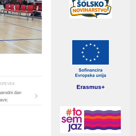
ISPEVEK
Erasmus+
arodni dan
avic