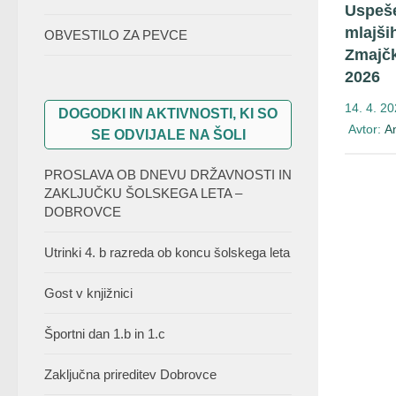
Uspeš
mlajši
OBVESTILO ZA PEVCE
Zmajčk
2026
14. 4. 2
DOGODKI IN AKTIVNOSTI, KI SO
Avtor:
A
SE ODVIJALE NA ŠOLI
PROSLAVA OB DNEVU DRŽAVNOSTI IN
ZAKLJUČKU ŠOLSKEGA LETA –
DOBROVCE
Utrinki 4. b razreda ob koncu šolskega leta
Gost v knjižnici
Športni dan 1.b in 1.c
Zaključna prireditev Dobrovce